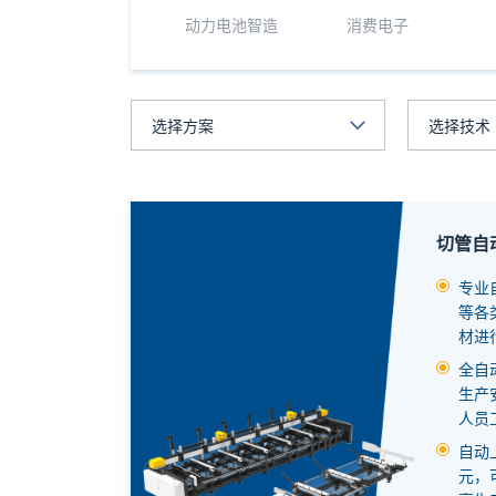
动力电池智造
消费电子
切管自
专业
等各
材进
全自
生产
人员
自动
元，