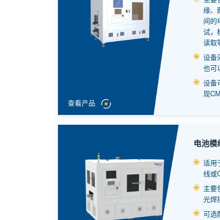
缘、
间的
试，
读取
设备
也可
设备
现C
查看产品
电池模
适用
线或
主要
光焊
可选