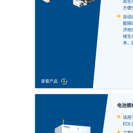
高生
方便
自动
能随
济地
候生
本，
查看产品
电池模
适用
EO
主要