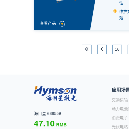
性
维护
短
查看产品
16
应用场
交通运输
动力电池
海目星 688559
消费电子
47.10
RMB
光伏电站