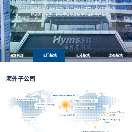
术专
月，公司位于广东省江门市蓬江区，是海目星激光智能
月，
备
装备旗下全资子公司。江门海目星致力于钣金智能装备
电、
富的
的研发、生产，是锂电智能装备在华南的生产基地。
深圳总部
江门基地
江苏基地
成都基地
海外子公司