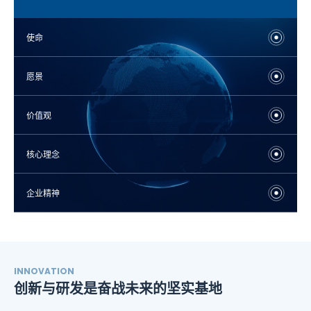
团结互信 勇于担当
真正的工作是解决问题
永不言败 使命必达
产品的质量和可靠性是我们生存的根本
包容诚实的错误，只要敢于挑战
使命
海纳百川、因才施用
正直诚信、感恩回馈
愿景
价值观
核心理念
企业精神
INNOVATION
创新与研发是奋战未来的坚实基地