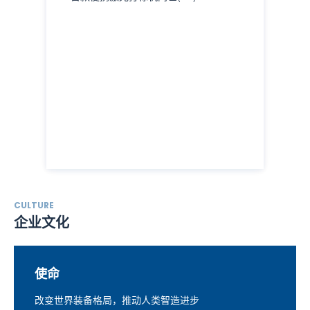
CULTURE
企业文化
使命
改变世界装备格局，推动人类智造进步
成为全球工业激光与自动化智造第一品牌
客户至上 追求卓越
贴心服务，让您安心创造财富
自强不息 厚德载物