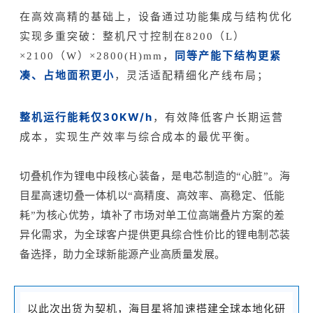
在高效高精的基础上，设备通过功能集成与结构优化
实现多重突破：整机尺寸控制在8200（L）
同等产能下结构更紧
×2100（W）×2800(H)mm，
凑、占地面积更小
，灵活适配精细化产线布局；
整机运行能耗仅30KW/h
，有效降低客户长期运营
成本，实现生产效率与综合成本的最优平衡。
切叠机作为锂电中段核心装备，是电芯制造的“心脏”。海
目星高速切叠一体机以“高精度、高效率、高稳定、低能
耗”为核心优势，填补了市场对单工位高端叠片方案的差
异化需求，为全球客户提供更具综合性价比的锂电制芯装
备选择，助力全球新能源产业高质量发展。
以此次出货为契机，海目星将加速搭建全球本地化研