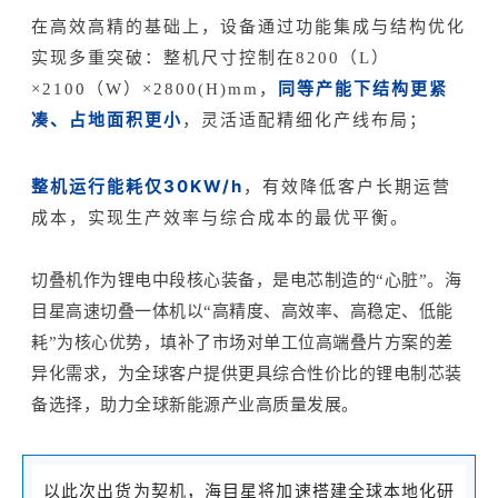
在高效高精的基础上，设备通过功能集成与结构优化
实现多重突破：整机尺寸控制在8200（L）
同等产能下结构更紧
×2100（W）×2800(H)mm，
凑、占地面积更小
，灵活适配精细化产线布局；
整机运行能耗仅30KW/h
，有效降低客户长期运营
成本，实现生产效率与综合成本的最优平衡。
切叠机作为锂电中段核心装备，是电芯制造的“心脏”。海
目星高速切叠一体机以“高精度、高效率、高稳定、低能
耗”为核心优势，填补了市场对单工位高端叠片方案的差
异化需求，为全球客户提供更具综合性价比的锂电制芯装
备选择，助力全球新能源产业高质量发展。
以此次出货为契机，海目星将加速搭建全球本地化研