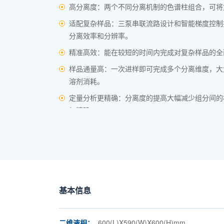
高分离度：两个不同分离机制的色谱柱组合，可将
适配复杂样品：三泵串联流路设计和智能梯度控制
分离效率和分辨率。
精准高效：能在较短的时间内完成对复杂样品的全
样品通量高：一次进样即可完成多个分离维度，大
溶剂消耗。
定量分析更精确：分离度的提高大幅减少组分间的
加精确。
基本信息
二维液相：
600(L)X590(W)X600(H)mm