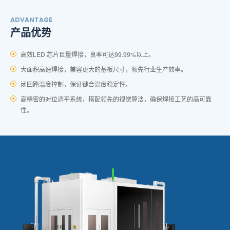
ADVANTAGE
产品优势
⾼效LED 芯⽚巨量焊接，良率可达99.99%以上。
⼤⾯积⾼速焊接，兼容更⼤的基板尺⼨，领先⾏业⽣产效率。
闭回路温度控制，保证键合温度稳定性。
⾼精密的对位调平系统，搭配领先的视觉算法，确保焊接⼯艺的⾼可靠
性。