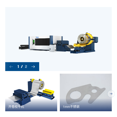
1
/
2
开卷校平机
1mm不锈钢