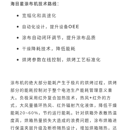
海目星涂布机技术路线：
宽幅化和高速化
OEE
自动化设计，提升设备
涂布自动闭环调节，提升涂布品质
干燥
降耗技术，降低能耗
烘烤参数在线控制，烘烤工艺标准化
涂布机的绝大部分能耗产生于极片的烘烤过程，烘烤
部分的能耗控制对于整个电池生产能耗管理意义重
+
大。负极采用红外复合加热技术，热风
红外的方
式，大风量循环热风、红外辐射汽化液体，降低干燥
20~60%
能耗
，节约运行能耗。针对烘箱外表散热温
度高，烘箱热量损失大造成的浪费问题，涂布烘箱进
行保温夹层升级及断桥隔热设计，增加烘箱隔热，达