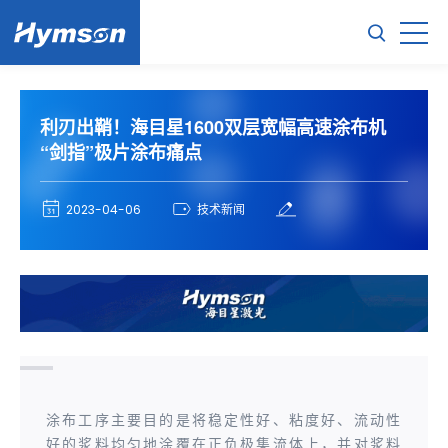
利刃出鞘！海目星1600双层宽幅高速涂布机
“剑指”极片涂布痛点
2023-04-06
技术新闻
涂布工序主要目的是将稳定性好、粘度好、流动性
好的浆料均匀地涂覆在正负极集流体上，并对浆料