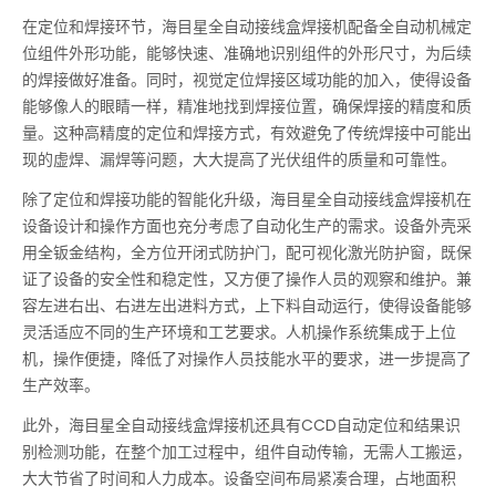
在定位和焊接环节，海目星全自动接线盒焊接机配备全自动机械定
位组件外形功能，能够快速、准确地识别组件的外形尺寸，为后续
的焊接做好准备。同时，视觉定位焊接区域功能的加入，使得设备
能够像人的眼睛一样，精准地找到焊接位置，确保焊接的精度和质
量。这种高精度的定位和焊接方式，有效避免了传统焊接中可能出
现的虚焊、漏焊等问题，大大提高了光伏组件的质量和可靠性。
除了定位和焊接功能的智能化升级，海目星全自动接线盒焊接机在
设备设计和操作方面也充分考虑了自动化生产的需求。设备外壳采
用全钣金结构，全方位开闭式防护门，配可视化激光防护窗，既保
证了设备的安全性和稳定性，又方便了操作人员的观察和维护。兼
容左进右出、右进左出进料方式，上下料自动运行，使得设备能够
灵活适应不同的生产环境和工艺要求。人机操作系统集成于上位
机，操作便捷，降低了对操作人员技能水平的要求，进一步提高了
生产效率。
此外，海目星全自动接线盒焊接机还具有CCD自动定位和结果识
别检测功能，在整个加工过程中，组件自动传输，无需人工搬运，
大大节省了时间和人力成本。设备空间布局紧凑合理，占地面积