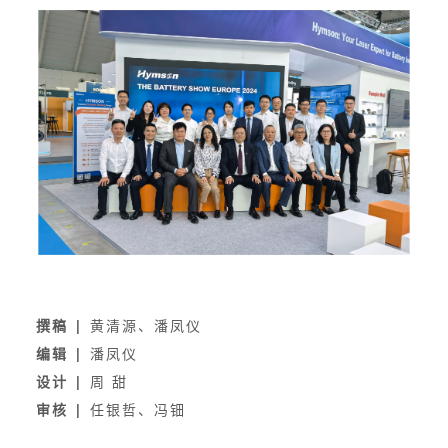
撰稿 |
黄清源
、
潘凤仪
编辑 |
潘凤仪
设计 |
周 甜
审核 |
任银哲、冯钿