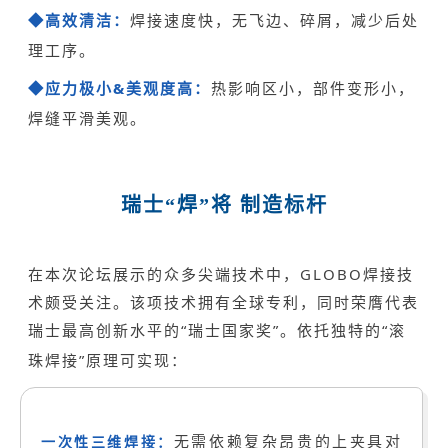
高效清洁：
焊接速度快，无飞边、碎屑，减少后处
◆
理工序。
应力极小&美观度高：
热影响区小，部件变形小，
◆
焊缝平滑美观。
瑞士“焊”将 制造标杆
在本次论坛展示的众多尖端技术中，GLOBO焊接技
术颇受关注。该项技术拥有全球专利，同时荣膺代表
瑞士最高创新水平的“瑞士国家奖”。依托独特的“滚
珠焊接”原理可实现：
无需依赖复杂昂贵的上夹具对
一次性三维焊接：