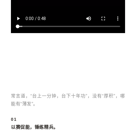
常言道，“台上一分钟，台下十年功”，没有“厚积”，哪
能有“薄发”。
01
以赛促能，锤练精兵。