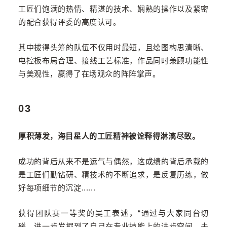
工匠们饱满的热情、精湛的技术、娴熟的操作以及紧密
的配合获得评委的高度认可。
其中拔得头筹的队伍不仅用时最短，且绘图构思清晰、
电控板布局合理、接线工艺标准，作品同时兼顾功能性
与美观性，赢得了在场观众的阵阵掌声。
03
厚积薄发，海目星人的工匠精神被诠释得淋漓尽致。
成功的背后从来不是运气与偶然，这成绩的背后承载的
是工匠们勤钻研、精技术的不断追求，是反复历练，做
好每项细节的沉淀
......
获得团队赛一等奖的吴工表述，“通过与大家同台切
磋，进一步发掘到了自己在专业技能上的进步空间，未