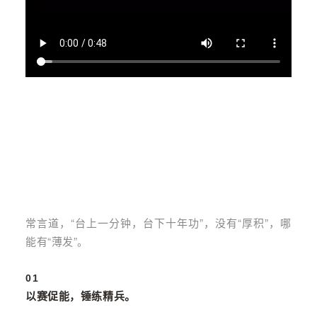
常言道，“台上一分钟，台下十年功”，没有“厚积”，哪
能有“薄发”。
01
以赛促能，锤练精兵。