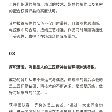
工匠们饱满的热情、精湛的技术、娴熟的操作以及紧密
的配合获得评委的高度认可。
其中拔得头筹的队伍不仅用时最短，且绘图构思清晰、
电控板布局合理、接线工艺标准，作品同时兼顾功能性
与美观性，赢得了在场观众的阵阵掌声。
03
厚积薄发，海目星人的工匠精神被诠释得淋漓尽致。
成功的背后从来不是运气与偶然，这成绩的背后承载的
是工匠们勤钻研、精技术的不断追求，是反复历练，做
好每项细节的沉淀
......
获得团队赛一等奖的吴工表述，“通过与大家同台切
磋，进一步发掘到了自己在专业技能上的进步空间，未